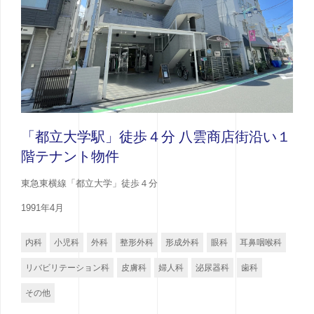
「都立大学駅」徒歩４分 八雲商店街沿い１
階テナント物件
東急東横線「都立大学」徒歩４分
1991年4月
内科
小児科
外科
整形外科
形成外科
眼科
耳鼻咽喉科
リバビリテーション科
皮膚科
婦人科
泌尿器科
歯科
その他