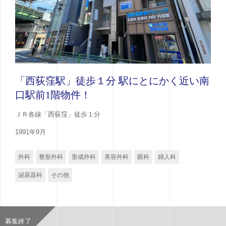
「西荻窪駅」徒歩１分 駅にとにかく近い南
口駅前1階物件！
ＪＲ各線「西荻窪」徒歩１分
1991年9月
外科
整形外科
形成外科
美容外科
眼科
婦人科
泌尿器科
その他
募集終了