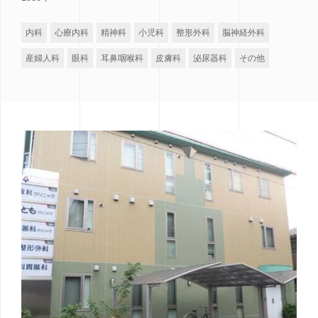
内科
心療内科
精神科
小児科
整形外科
脳神経外科
産婦人科
眼科
耳鼻咽喉科
皮膚科
泌尿器科
その他