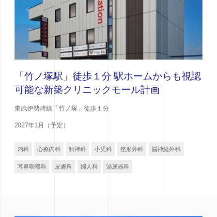
「竹ノ塚駅」徒歩１分 駅ホームからも視認
可能な新築クリニックモール計画
東武伊勢崎線「竹ノ塚」徒歩１分
2027年1月（予定）
内科
心療内科
精神科
小児科
整形外科
脳神経外科
耳鼻咽喉科
皮膚科
婦人科
泌尿器科