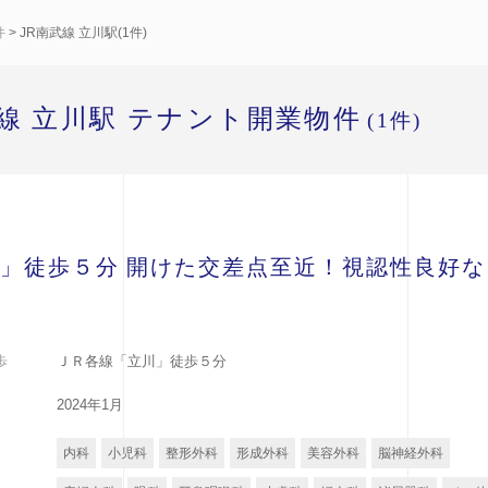
件
> JR南武線 立川駅(1件)
武線 立川駅 テナント開業物件
(1件)
」徒歩５分 開けた交差点至近！視認性良好な
歩
ＪＲ各線「立川」徒歩５分
2024年1月
内科
小児科
整形外科
形成外科
美容外科
脳神経外科