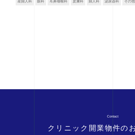
産婦人科
眼科
耳鼻咽喉科
皮膚科
婦人科
泌尿器科
その他
Contact
クリニック開業物件の