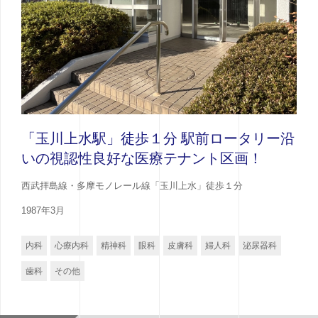
「玉川上水駅」徒歩１分 駅前ロータリー沿
いの視認性良好な医療テナント区画！
西武拝島線・多摩モノレール線「玉川上水」徒歩１分
1987年3月
内科
心療内科
精神科
眼科
皮膚科
婦人科
泌尿器科
歯科
その他