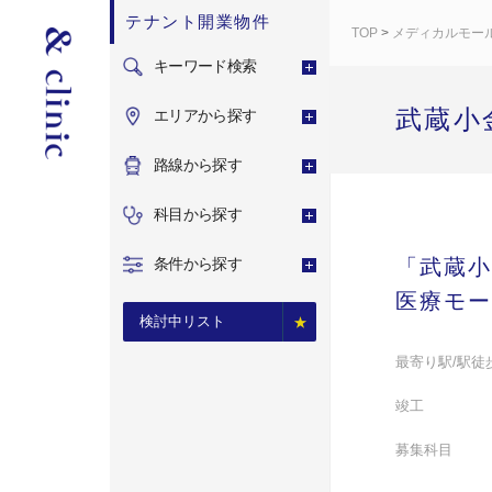
テナント開業物件
TOP
>
メディカルモー
キーワード検索
武蔵小
エリアから探す
路線から探す
科目から探す
条件から探す
「武蔵小
医療モー
検討中リスト
最寄り駅/駅徒
竣工
募集科目