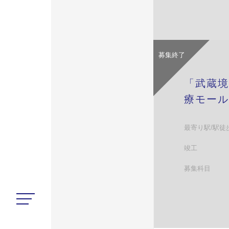
募集終了
「武蔵境
療モール
最寄り駅/駅徒
竣工
募集科目