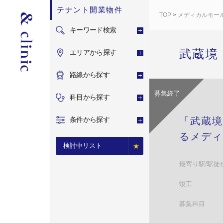
テナント開業物件
TOP
>
メディカルモー
キーワード検索
武蔵境
エリアから探す
路線から探す
募集終了
科目から探す
条件から探す
「武蔵境
るメディ
検討中リスト
最寄り駅/駅徒
竣工
募集科目