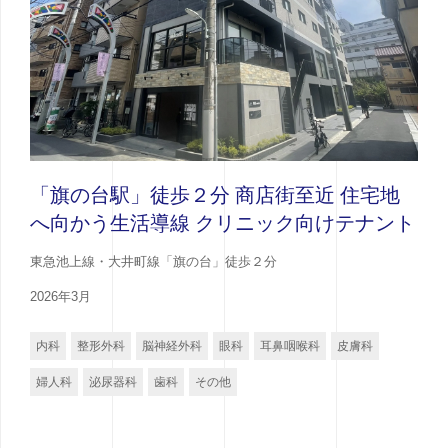
「旗の台駅」徒歩２分 商店街至近 住宅地
へ向かう生活導線 クリニック向けテナント
東急池上線・大井町線「旗の台」徒歩２分
2026年3月
内科
整形外科
脳神経外科
眼科
耳鼻咽喉科
皮膚科
婦人科
泌尿器科
歯科
その他