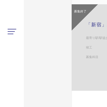
募集終了
「新宿」
最寄り駅/駅徒
竣工
募集科目