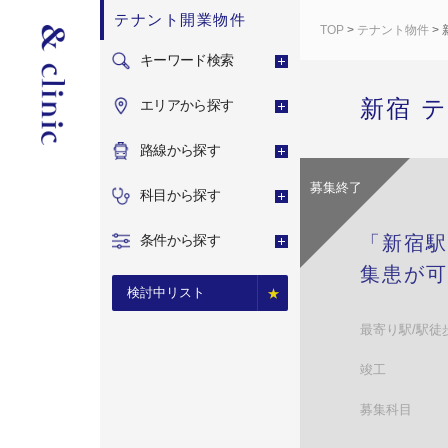
テナント開業物件
TOP
>
テナント物件
> 
キーワード検索
新宿 
エリアから探す
路線から探す
募集終了
科目から探す
条件から探す
「新宿駅
集患が可
検討中リスト
最寄り駅/駅徒
竣工
募集科目