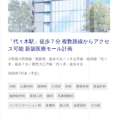
「代々木駅」徒歩７分 複数路線からアクセ
ス可能 新築医療モール計画
小田急小田原線「南新宿」徒歩６分／ＪＲ山手線・総武線「代々
木」徒歩７分／都営大江戸線「代々木」徒歩８分
2026年7月末（予定）
内科
心療内科
精神科
小児科
外科
整形外科
形成外科
脳神経外科
産婦人科
眼科
耳鼻咽喉科
リバビリテーション科
皮膚科
婦人科
泌尿器科
その他