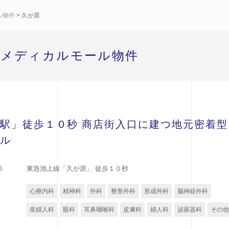
ル物件
> 久が原
 メディカルモール物件
駅」徒歩１０秒 商店街入口に建つ地元密着型
ル
歩
東急池上線「久が原」 徒歩１０秒
心療内科
精神科
外科
整形外科
形成外科
脳神経外科
産婦人科
眼科
耳鼻咽喉科
皮膚科
婦人科
泌尿器科
その他