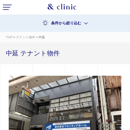
条件から絞り込む
TOP
>
テナント物件
> 中延
中延 テナント物件