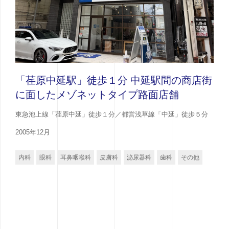
「荏原中延駅」徒歩１分 中延駅間の商店街
に面したメゾネットタイプ路面店舗
東急池上線「荏原中延」徒歩１分／都営浅草線「中延」徒歩５分
2005年12月
内科
眼科
耳鼻咽喉科
皮膚科
泌尿器科
歯科
その他