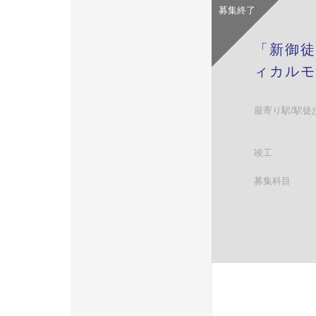
募集終了
「新御徒
ィカルモ
最寄り駅/駅徒
竣工
募集科目