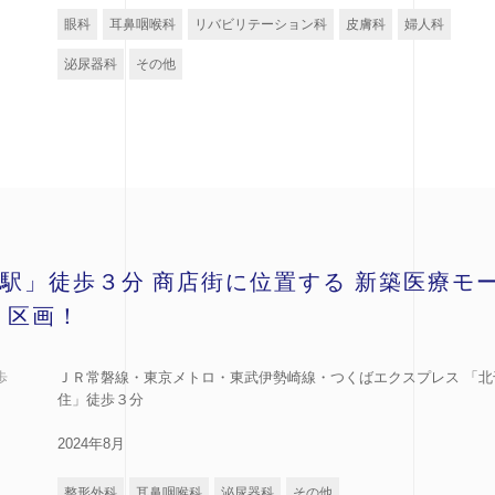
眼科
耳鼻咽喉科
リバビリテーション科
皮膚科
婦人科
泌尿器科
その他
駅」徒歩３分 商店街に位置する 新築医療モ
１区画！
歩
ＪＲ常磐線・東京メトロ・東武伊勢崎線・つくばエクスプレス 「北
住」徒歩３分
2024年8月
整形外科
耳鼻咽喉科
泌尿器科
その他