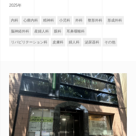
2025年
内科
心療内科
精神科
小児科
外科
整形外科
形成外科
脳神経外科
産婦人科
眼科
耳鼻咽喉科
リバビリテーション科
皮膚科
婦人科
泌尿器科
その他