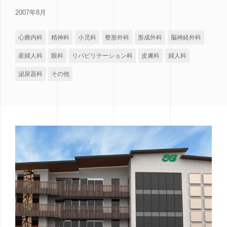
2007年8月
心療内科
精神科
小児科
整形外科
形成外科
脳神経外科
産婦人科
眼科
リバビリテーション科
皮膚科
婦人科
泌尿器科
その他