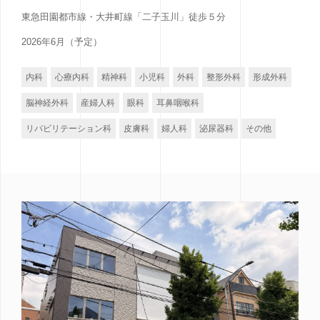
東急田園都市線・大井町線「二子玉川」徒歩５分
2026年6月（予定）
内科
心療内科
精神科
小児科
外科
整形外科
形成外科
脳神経外科
産婦人科
眼科
耳鼻咽喉科
リバビリテーション科
皮膚科
婦人科
泌尿器科
その他