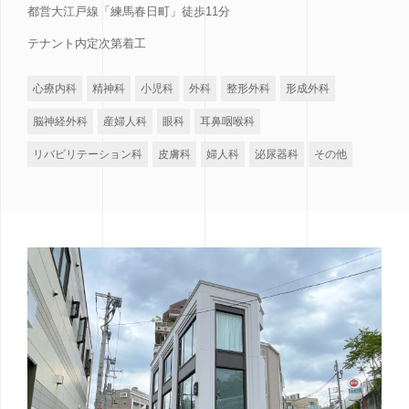
都営大江戸線「練馬春日町」徒歩11分
テナント内定次第着工
心療内科
精神科
小児科
外科
整形外科
形成外科
脳神経外科
産婦人科
眼科
耳鼻咽喉科
リバビリテーション科
皮膚科
婦人科
泌尿器科
その他