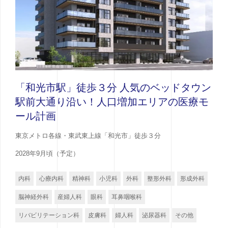
「和光市駅」徒歩３分 人気のベッドタウン
駅前大通り沿い！人口増加エリアの医療モ
ール計画
東京メトロ各線・東武東上線「和光市」徒歩３分
2028年9月頃（予定）
内科
心療内科
精神科
小児科
外科
整形外科
形成外科
脳神経外科
産婦人科
眼科
耳鼻咽喉科
リバビリテーション科
皮膚科
婦人科
泌尿器科
その他