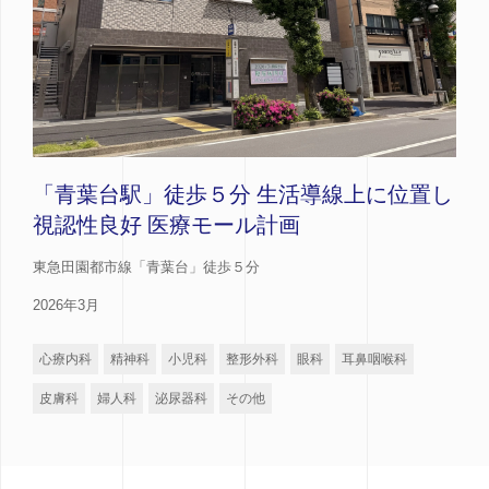
「青葉台駅」徒歩５分 生活導線上に位置し
視認性良好 医療モール計画
東急田園都市線「青葉台」徒歩５分
2026年3月
心療内科
精神科
小児科
整形外科
眼科
耳鼻咽喉科
皮膚科
婦人科
泌尿器科
その他