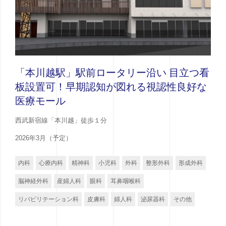
「本川越駅」駅前ロータリー沿い 目立つ看
板設置可！早期認知が図れる視認性良好な
医療モール
西武新宿線「本川越」徒歩１分
2026年3月（予定）
内科
心療内科
精神科
小児科
外科
整形外科
形成外科
脳神経外科
産婦人科
眼科
耳鼻咽喉科
リバビリテーション科
皮膚科
婦人科
泌尿器科
その他