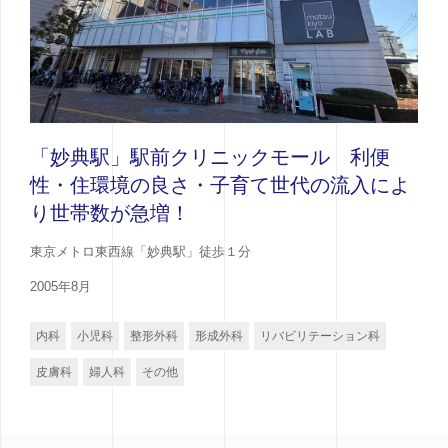
「妙典駅」駅前クリニックモール 利便
性・住環境の良さ・子育て世代の流入によ
り世帯数が急増！
東京メトロ東西線「妙典駅」徒歩１分
2005年8月
内科
小児科
整形外科
形成外科
リバビリテーション科
皮膚科
婦人科
その他