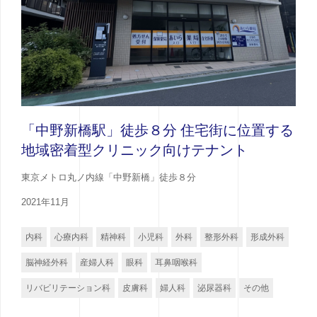
「中野新橋駅」徒歩８分 住宅街に位置する
地域密着型クリニック向けテナント
東京メトロ丸ノ内線「中野新橋」徒歩８分
2021年11月
内科
心療内科
精神科
小児科
外科
整形外科
形成外科
脳神経外科
産婦人科
眼科
耳鼻咽喉科
リバビリテーション科
皮膚科
婦人科
泌尿器科
その他