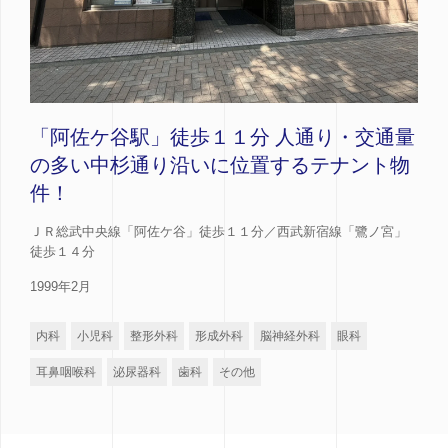
「阿佐ケ谷駅」徒歩１１分 人通り・交通量
の多い中杉通り沿いに位置するテナント物
件！
ＪＲ総武中央線「阿佐ケ谷」徒歩１１分／西武新宿線「鷺ノ宮」
徒歩１４分
1999年2月
内科
小児科
整形外科
形成外科
脳神経外科
眼科
耳鼻咽喉科
泌尿器科
歯科
その他