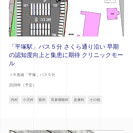
「平塚駅」バス５分 さくら通り沿い 早期
の認知度向上と集患に期待 クリニックモー
ル
ＪＲ各線「平塚」バス５分
2028年（予定）
内科
小児科
眼科
耳鼻咽喉科
皮膚科
その他