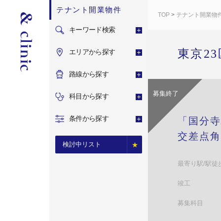
テナント開業物件
TOP
>
テナント開業物
キーワード検索
東京2
エリアから探す
路線から探す
募集終了
科目から探す
条件から探す
「国分寺
交差点角
検討中リスト
最寄り駅/駅徒
竣工
募集科目