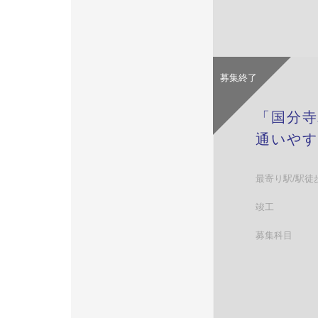
募集終了
「国分寺
通いやす
最寄り駅/駅徒
竣工
募集科目