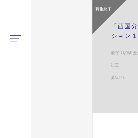
募集終了
「西国分
ション１
最寄り駅/駅徒
竣工
募集科目